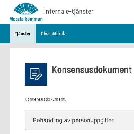
Välkommen
Interna e-tjänster
till
interna
e-
Tjänster
Mina sidor
tjänster
-
Motala
kommun
Konsensusdokument
Konsensusdokument.
Behandling av personuppgifter