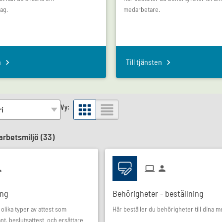
ag.
medarbetare.
n
Till tjänsten
Vy:
arbetsmiljö (
33
)
ing
Behörigheter - beställning
 olika typer av attest som
Här beställer du behörigheter till dina 
nt, beslutsattest och ersättare