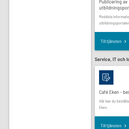
Publicering av 
utbildningspor
Meddela informatio
utbildningsportale
Till tjänsten
Service, IT och l
Café Eken - be
Här kan du beställa
Eken.
Till tjänsten