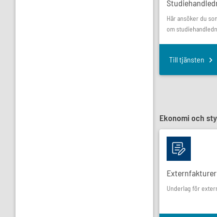
Studiehandled
Här ansöker du so
om studiehandledn
Till tjänsten
Ekonomi och sty
Externfakturer
Underlag för exter