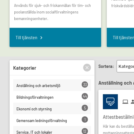
Används för sjuk- och friskanmälan för tim- och
friskvårdsbidr
poolanställda inom socialförvaltningens
bemanningsenheter.
Till tjänsten
Till tjänste
Sortera:
Kategorier
Anställning och 
33
Anställning och arbetsmiljö
44
Bildningsförvaltningen
5
Ekonomi och styrning
Attestbeställn
1
Gemensam ledningsförvaltning
Här kan du beställa
12
Service, IT och lokaler
mottagningsattesta