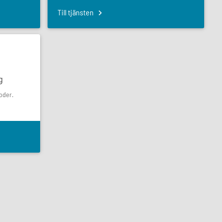
Till tjänsten
g
oder.