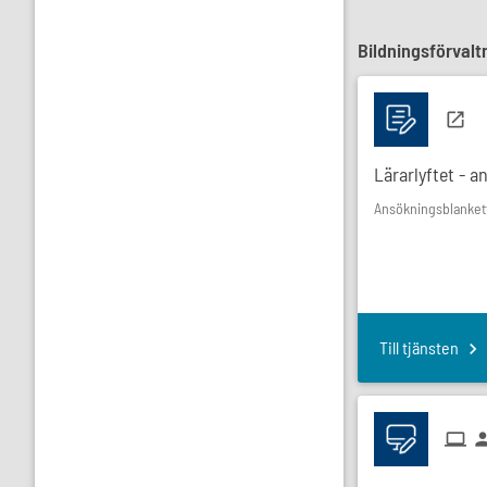
Bildningsförvalt
Lärarlyftet - 
Ansökningsblankett 
Till tjänsten