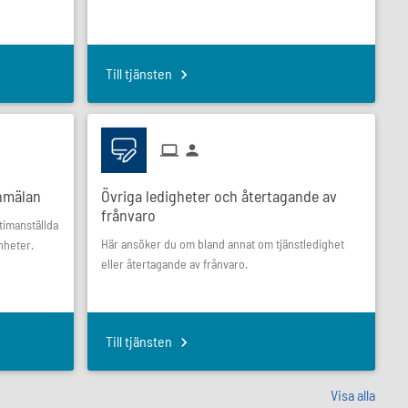
Till tjänsten
nmälan
Övriga ledigheter och återtagande av
frånvaro
timanställda
Här ansöker du om bland annat om tjänstledighet
nheter.
eller återtagande av frånvaro.
Till tjänsten
Visa alla