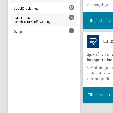
till mottagnings- el
57
Socialförvaltningen
14
Teknik- och
Till tjänsten
samhällsserviceförvaltning
1
Övrigt
Sjukfrånvaro f
inrapportering
Används för sjuk- 
poolanställda inom
bemanningsenhete
Till tjänsten