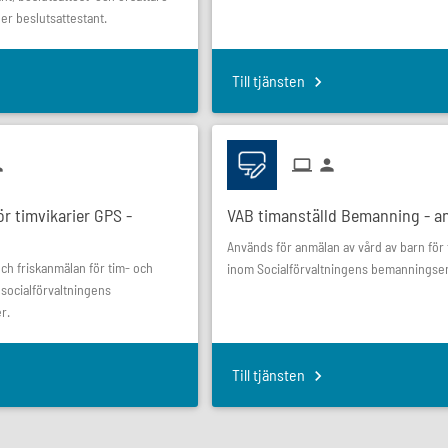
ler beslutsattestant.
Till tjänsten
ör timvikarier GPS -
VAB timanställd Bemanning - a
Används för anmälan av vård av barn för 
och friskanmälan för tim- och
inom Socialförvaltningens bemanningse
 socialförvaltningens
r.
Till tjänsten