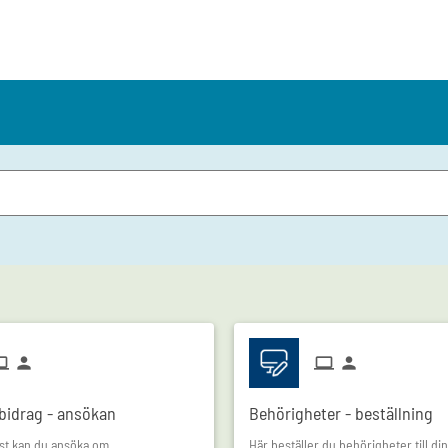
bidrag - ansökan
Behörigheter - beställning
nst kan du ansöka om
Här beställer du behörigheter till di