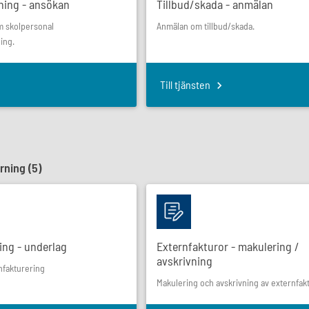
ning - ansökan
Tillbud/skada - anmälan
m skolpersonal
Anmälan om tillbud/skada.
ing.
Till tjänsten
rning (
5
)
ing - underlag
Externfakturor - makulering /
avskrivning
nfakturering
Makulering och avskrivning av externfak