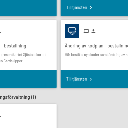
Till tjänsten
 - beställning
Ändring av kodplan - beställnin
a presentkortet Sjöstadskortet
Här beställs nya koder samt ändring av k
n Cardskipper.
Till tjänsten
gsförvaltning (
1
)