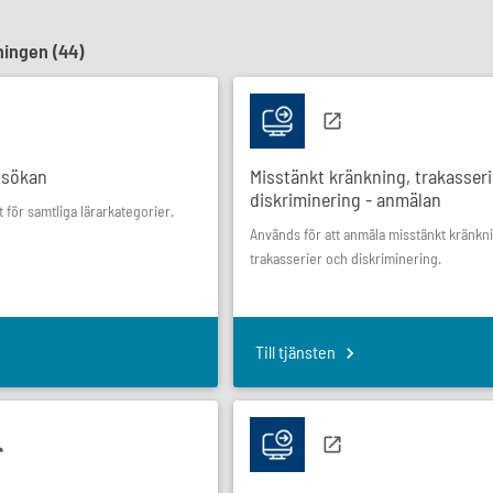
ningen (
44
)
ansökan
Misstänkt kränkning, trakasser
diskriminering - anmälan
för samtliga lärarkategorier.
Används för att anmäla misstänkt kränkn
trakasserier och diskriminering.
Till tjänsten