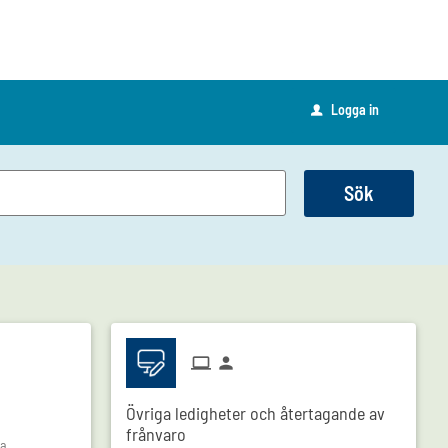
Logga in
u
Sök
Övriga ledigheter och återtagande av
frånvaro
na