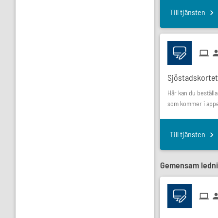
Till tjänsten
Sjöstadskortet
Här kan du beställ
som kommer i appe
Till tjänsten
Gemensam lednin