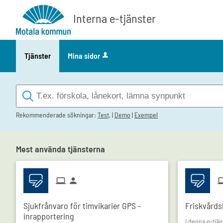
Välkommen
Interna e-tjänster
till
interna
e-
Tjänster
Mina sidor
tjänster
-
Motala
kommun
Rekommenderade sökningar:
Test,
|
Demo
|
Exempel
Mest använda tjänsterna
Sjukfrånvaro för timvikarier GPS -
Friskvårds
inrapportering
I denna e-tjä